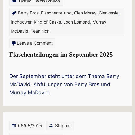
Tasted - Whiskynews
Berry Bros
,
Flaschenteilung
,
Glen Moray
,
Glenlossie
,
Inchgower
,
King of Casks
,
Loch Lomond
,
Murray
McDavid
,
Teaninich
on
Leave a Comment
Flaschenteilungen
Flaschenteilungen im September 2025
im
September
Der September steht unter dem Thema Berry
2025
McDavid. Abfüllungen von Berry Bros und
Murray McDavid.
06/05/2025
Stephan