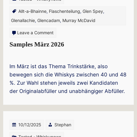
Allt-a-Bhainne
,
Flaschenteilung
,
Glen Spey
,
Glenallachie
,
Glencadam
,
Murray McDavid
on
Leave a Comment
Samples
Samples März 2026
März
2026
Im März ist das Thema Trinkstärke, also
bewegen sich die Whiskys zwischen 40 und 48
%. Zur Wahl stehen jeweils zwei Kandidaten
der Originalabfüller und unabhängiger Abfüller.
10/12/2025
Stephan
Tasted - Whiskynews