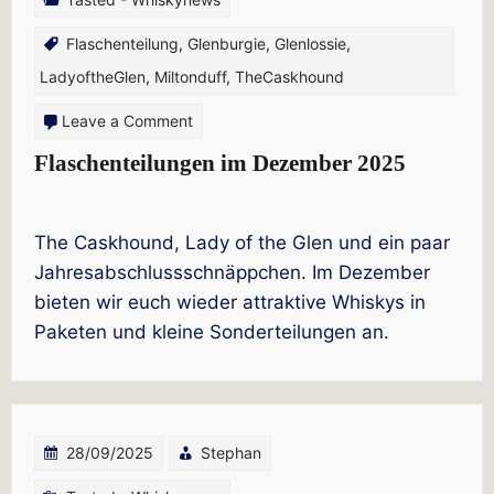
Flaschenteilung
,
Glenburgie
,
Glenlossie
,
LadyoftheGlen
,
Miltonduff
,
TheCaskhound
on
Leave a Comment
Flaschenteilungen
Flaschenteilungen im Dezember 2025
im
Dezember
The Caskhound, Lady of the Glen und ein paar
2025
Jahresabschlussschnäppchen. Im Dezember
bieten wir euch wieder attraktive Whiskys in
Paketen und kleine Sonderteilungen an.
28/09/2025
Stephan