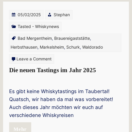
05/02/2025
Stephan
Tasted - Whiskynews
Bad Mergentheim
,
Brauereigaststätte
,
Herbsthausen
,
Markelsheim
,
Schurk
,
Waldorado
on
Leave a Comment
Die
Die neuen Tastings im Jahr 2025
neuen
Tastings
Es gibt keine Whiskytastings im Taubertal!
im
Quatsch, wir haben da mal was vorbereitet!
Jahr
Auch dieses Jahr möchten wir euch auf
2025
verschiedene Whiskyreisen
Mehr