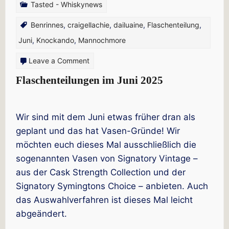
Tasted - Whiskynews
Benrinnes
,
craigellachie
,
dailuaine
,
Flaschenteilung
,
Juni
,
Knockando
,
Mannochmore
on
Leave a Comment
Flaschenteilungen
Flaschenteilungen im Juni 2025
im
Juni
Wir sind mit dem Juni etwas früher dran als
2025
geplant und das hat Vasen-Gründe! Wir
möchten euch dieses Mal ausschließlich die
sogenannten Vasen von Signatory Vintage –
aus der Cask Strength Collection und der
Signatory Symingtons Choice – anbieten. Auch
das Auswahlverfahren ist dieses Mal leicht
abgeändert.