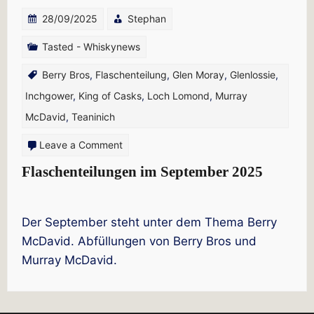
28/09/2025
Stephan
Tasted - Whiskynews
Berry Bros
,
Flaschenteilung
,
Glen Moray
,
Glenlossie
,
Inchgower
,
King of Casks
,
Loch Lomond
,
Murray
McDavid
,
Teaninich
on
Leave a Comment
Flaschenteilungen
Flaschenteilungen im September 2025
im
September
Der September steht unter dem Thema Berry
2025
McDavid. Abfüllungen von Berry Bros und
Murray McDavid.