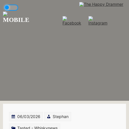
Skip
to
content
06/03/2026
Stephan
Tasted - Whiskynews