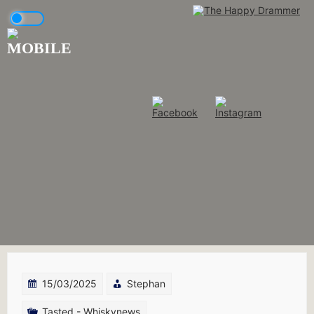
Skip
to
content
15/03/2025
Stephan
Tasted - Whiskynews