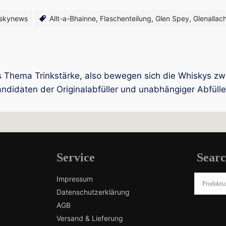
iskynews
Allt-a-Bhainne
,
Flaschenteilung
,
Glen Spey
,
Glenallach
s Thema Trinkstärke, also bewegen sich die Whiskys z
andidaten der Originalabfüller und unabhängiger Abfülle
Service
Sear
Impressum
Datenschutzerklärung
AGB
Versand & Lieferung