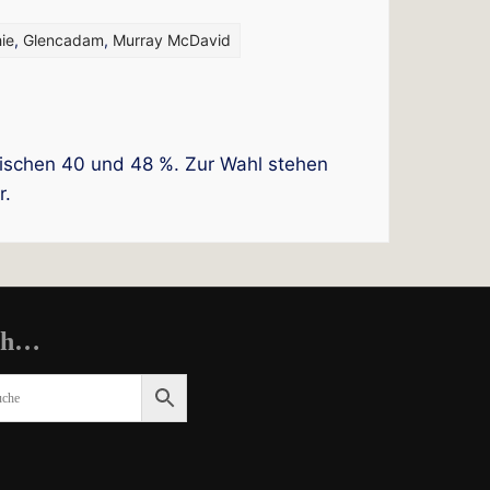
ie
,
Glencadam
,
Murray McDavid
wischen 40 und 48 %. Zur Wahl stehen
r.
ch…