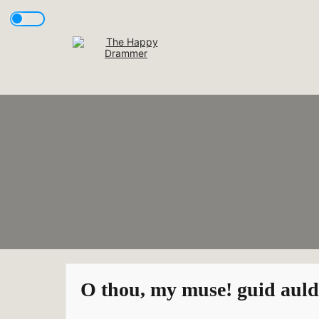
Skip
to
content
O thou, my muse! guid auld