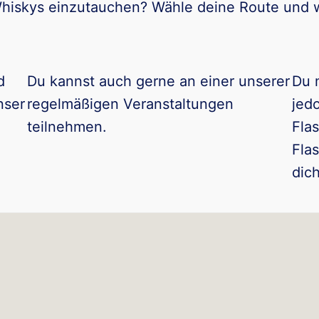
 Whiskys einzutauchen? Wähle deine Route und w
d
Du kannst auch gerne an einer unserer
Du 
nser
regelmäßigen Veranstaltungen
jed
teilnehmen.
Fla
Fla
dich