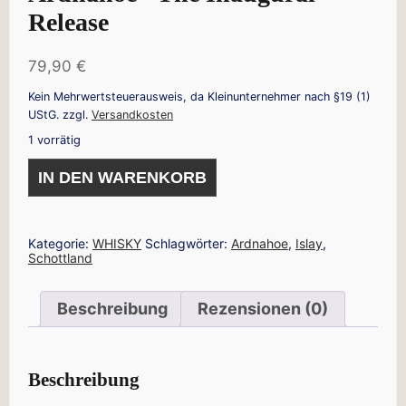
Release
79,90
€
Kein Mehrwertsteuerausweis, da Kleinunternehmer nach §19 (1)
UStG.
zzgl.
Versandkosten
1 vorrätig
ARDNAHOE
IN DEN WARENKORB
·
THE
INAUGURAL
RELEASE
MENGE
Kategorie:
WHISKY
Schlagwörter:
Ardnahoe
,
Islay
,
Schottland
Beschreibung
Rezensionen (0)
Beschreibung